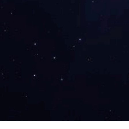
木质滑梯
儿童攀爬网系列
丛林穿越
丛林魔网
非标定制滑
秋千系列
微地形乐园
儿童打击乐器
阿基米德沙水玩具