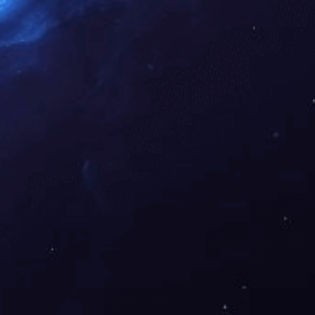
九游(中国)
配套设置
联系我们