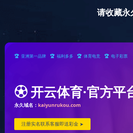
九游体育平台官方网站
联系九游体育平台官方