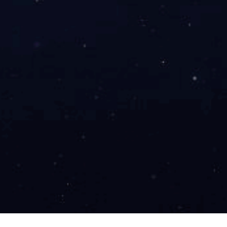
非标定制 螺旋大滑梯