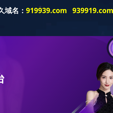
首页
无动力游乐设备
九游(中国)儿童乐园
九游(
网站