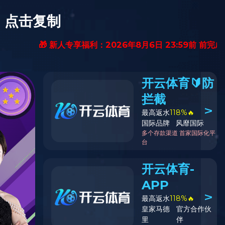
4
8
0
0
-
0
9
9
3
-
7
6
中国)
成功案例
新闻资讯
1
3
9
1
1
3
8
6
0
6
0