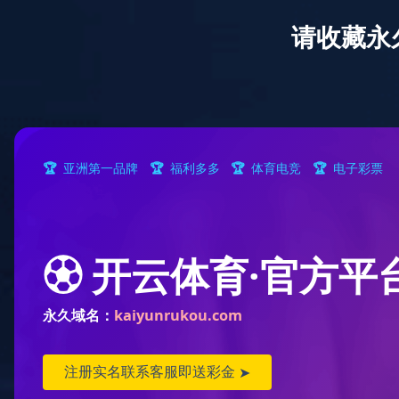
九游体育平台官方网站
联系九游体育平台官方