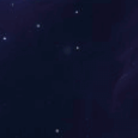
大
大家都在搜：
欢迎走进九游体育平台
位 置：
首页
>
无
官方网站!
无动力游乐设备
整体方案规划图
非标定制滑梯
动物造型滑梯