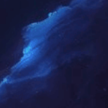
无动力
九游(中国)
配套设置
联系我们