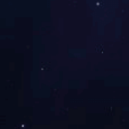
组合滑梯
木质滑梯
儿童攀爬网系列
丛林穿越
丛林魔网
秋千系列
微地形乐园
儿童打击乐器
阿基米德沙水玩具
我们的