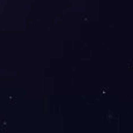
专业定制
免费测量
免费设计
免费运输
免费安装
动物造景微地形乐园