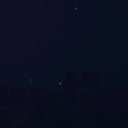
优势
Our advantage