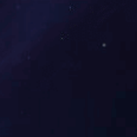
型滑梯
儿童游乐设备
九游体育平台官方网站
滑梯
动力游乐设备
>
微地形乐园
>
动物造景微地形乐园