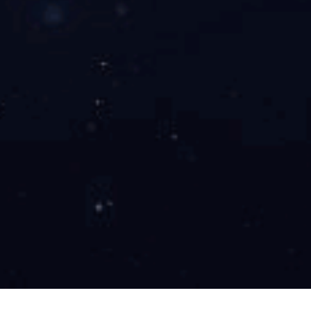
行业老牌厂家
九游体育平台官方网站是国内较早一批从事游乐设备的生产厂
家，距今已有数十年的发展历史。我公司拥有自主经营的科研
和生产基地，国内外先进的生产技术和生产工艺，专业的设计
生产团队以及完善的售后服务体系，是一家集开发、设计、生
产、安装、运输、售后于一体的综合性实业公司。
设计理念